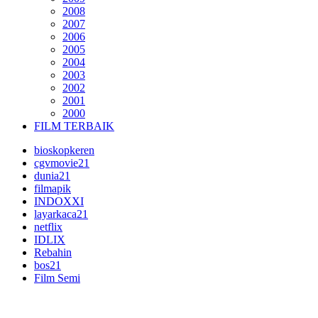
2008
2007
2006
2005
2004
2003
2002
2001
2000
FILM TERBAIK
bioskopkeren
cgvmovie21
dunia21
filmapik
INDOXXI
layarkaca21
netflix
IDLIX
Rebahin
bos21
Film Semi