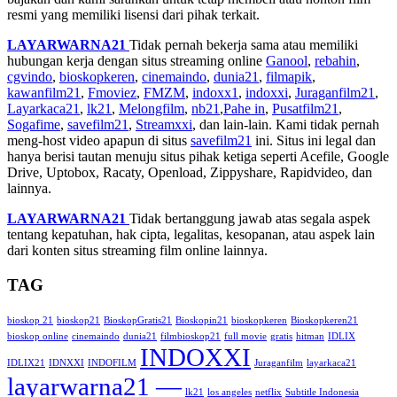
resmi yang memiliki lisensi dari pihak terkait.
LAYARWARNA21
Tidak pernah bekerja sama atau memiliki
hubungan kerja dengan situs streaming online
Ganool
,
rebahin
,
cgvindo
,
bioskopkeren
,
cinemaindo
,
dunia21
,
filmapik
,
kawanfilm21
,
Fmoviez
,
FMZM
,
indoxx1
,
indoxxi
,
Juraganfilm21
,
Layarkaca21
,
lk21
,
Melongfilm
,
nb21
,
Pahe in
,
Pusatfilm21
,
Sogafime
,
savefilm21
,
Streamxxi
, dan lain-lain. Kami tidak pernah
meng-host video apapun di situs
savefilm21
ini. Situs ini legal dan
hanya berisi tautan menuju situs pihak ketiga seperti Acefile, Google
Drive, Uptobox, Racaty, Openload, Zippyshare, Rapidvideo, dan
lainnya.
LAYARWARNA21
Tidak bertanggung jawab atas segala aspek
tentang kepatuhan, hak cipta, legalitas, kesopanan, atau aspek lain
dari konten situs streaming film online lainnya.
TAG
bioskop 21
bioskop21
BioskopGratis21
Bioskopin21
bioskopkeren
Bioskopkeren21
bioskop online
cinemaindo
dunia21
filmbioskop21
full movie
gratis
hitman
IDLIX
INDOXXI
IDLIX21
IDNXXI
INDOFILM
Juraganfilm
layarkaca21
layarwarna21 —
lk21
los angeles
netflix
Subtitle Indonesia