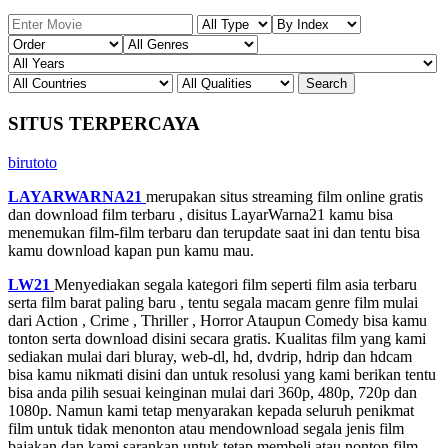
SITUS TERPERCAYA
birutoto
LAYARWARNA21
merupakan situs streaming film online gratis
dan download film terbaru , disitus LayarWarna21 kamu bisa
menemukan film-film terbaru dan terupdate saat ini dan tentu bisa
kamu download kapan pun kamu mau.
LW21
Menyediakan segala kategori film seperti film asia terbaru
serta film barat paling baru , tentu segala macam genre film mulai
dari Action , Crime , Thriller , Horror Ataupun Comedy bisa kamu
tonton serta download disini secara gratis. Kualitas film yang kami
sediakan mulai dari bluray, web-dl, hd, dvdrip, hdrip dan hdcam
bisa kamu nikmati disini dan untuk resolusi yang kami berikan tentu
bisa anda pilih sesuai keinginan mulai dari 360p, 480p, 720p dan
1080p. Namun kami tetap menyarakan kepada seluruh penikmat
film untuk tidak menonton atau mendownload segala jenis film
bajakan dan kami sarankan untuk tetap membeli atau nonton film