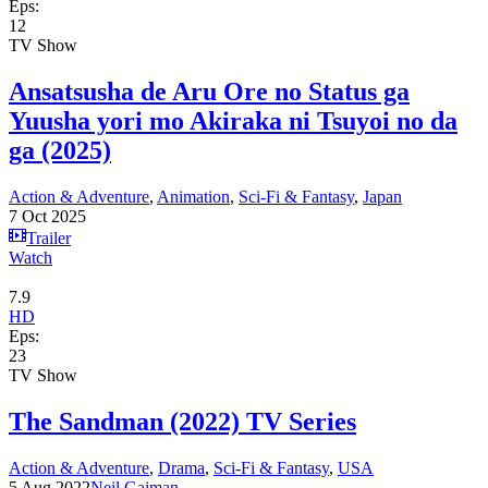
Eps:
12
TV Show
Ansatsusha de Aru Ore no Status ga
Yuusha yori mo Akiraka ni Tsuyoi no da
ga (2025)
Action & Adventure
,
Animation
,
Sci-Fi & Fantasy
,
Japan
7 Oct 2025
Trailer
Watch
7.9
HD
Eps:
23
TV Show
The Sandman (2022) TV Series
Action & Adventure
,
Drama
,
Sci-Fi & Fantasy
,
USA
5 Aug 2022
Neil Gaiman