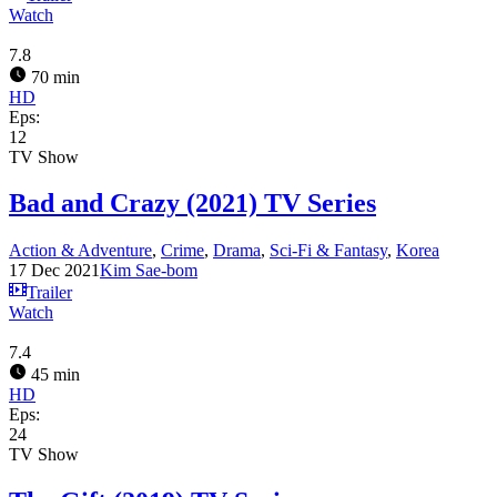
Watch
7.8
70 min
HD
Eps:
12
TV Show
Bad and Crazy (2021) TV Series
Action & Adventure
,
Crime
,
Drama
,
Sci-Fi & Fantasy
,
Korea
17 Dec 2021
Kim Sae-bom
Trailer
Watch
7.4
45 min
HD
Eps:
24
TV Show