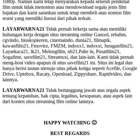
1080p. Namun kami tetap menyarakan kepada seluruh penikmat
film untuk tidak menonton atau mendownload segala jenis film
bajakan dan kami sarankan untuk tetap membeli atau nonton film
resmi yang memiliki lisensi dari pihak terkait.
LAYARWARNA21
Tidak pernah bekerja sama atau memiliki
hubungan kerja dengan situs streaming online Ganool, rebahin,
cgvindo, bioskopkeren, cinemaindo, dunia21, filmapik,
kawanfilm21, Fmoviez, FMZM, indoxx1, indoxxi, Juraganfilm21,
Layarkaca21, lk21, Melongfilm, nb21,Pahe in, Pusatfilm21,
Sogafime, savefilm21, Streamxxi, dan lain-lain. Kami tidak pernah
meng-host video apapun di situs savefilm21 ini. Situs ini legal dan
hanya berisi tautan menuju situs pihak ketiga seperti Acefile, Google
Drive, Uptobox, Racaty, Openload, Zippyshare, Rapidvideo, dan
lainnya.
LAYARWARNA21
Tidak bertanggung jawab atas segala aspek
tentang kepatuhan, hak cipta, legalitas, kesopanan, atau aspek lain
dari konten situs streaming film online lainnya.
HAPPY WATCHING 🙂
BEST REGARDS