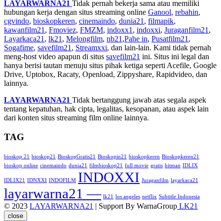
LAYARWARNA21
Tidak pernah bekerja sama atau memiliki
hubungan kerja dengan situs streaming online
Ganool
,
rebahin
,
cgvindo
,
bioskopkeren
,
cinemaindo
,
dunia21
,
filmapik
,
kawanfilm21
,
Fmoviez
,
FMZM
,
indoxx1
,
indoxxi
,
Juraganfilm21
,
Layarkaca21
,
lk21
,
Melongfilm
,
nb21
,
Pahe in
,
Pusatfilm21
,
Sogafime
,
savefilm21
,
Streamxxi
, dan lain-lain. Kami tidak pernah
meng-host video apapun di situs
savefilm21
ini. Situs ini legal dan
hanya berisi tautan menuju situs pihak ketiga seperti Acefile, Google
Drive, Uptobox, Racaty, Openload, Zippyshare, Rapidvideo, dan
lainnya.
LAYARWARNA21
Tidak bertanggung jawab atas segala aspek
tentang kepatuhan, hak cipta, legalitas, kesopanan, atau aspek lain
dari konten situs streaming film online lainnya.
TAG
bioskop 21
bioskop21
BioskopGratis21
Bioskopin21
bioskopkeren
Bioskopkeren21
bioskop online
cinemaindo
dunia21
filmbioskop21
full movie
gratis
hitman
IDLIX
INDOXXI
IDLIX21
IDNXXI
INDOFILM
Juraganfilm
layarkaca21
layarwarna21 —
lk21
los angeles
netflix
Subtitle Indonesia
© 2023
LAYARWARNA21
| Support By WarnaGroup
LK21
close