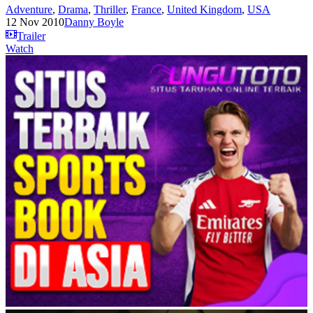
Adventure
,
Drama
,
Thriller
,
France
,
United Kingdom
,
USA
12 Nov 2010
Danny Boyle
Trailer
Watch