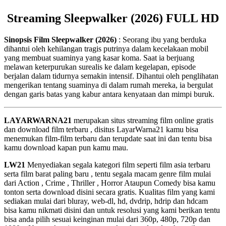
Streaming Sleepwalker (2026) FULL HD
Sinopsis Film Sleepwalker (2026)
: Seorang ibu yang berduka
dihantui oleh kehilangan tragis putrinya dalam kecelakaan mobil
yang membuat suaminya yang kasar koma. Saat ia berjuang
melawan keterpurukan surealis ke dalam kegelapan, episode
berjalan dalam tidurnya semakin intensif. Dihantui oleh penglihatan
mengerikan tentang suaminya di dalam rumah mereka, ia bergulat
dengan garis batas yang kabur antara kenyataan dan mimpi buruk.
LAYARWARNA21
merupakan situs streaming film online gratis
dan download film terbaru , disitus LayarWarna21 kamu bisa
menemukan film-film terbaru dan terupdate saat ini dan tentu bisa
kamu download kapan pun kamu mau.
LW21
Menyediakan segala kategori film seperti film asia terbaru
serta film barat paling baru , tentu segala macam genre film mulai
dari Action , Crime , Thriller , Horror Ataupun Comedy bisa kamu
tonton serta download disini secara gratis. Kualitas film yang kami
sediakan mulai dari bluray, web-dl, hd, dvdrip, hdrip dan hdcam
bisa kamu nikmati disini dan untuk resolusi yang kami berikan tentu
bisa anda pilih sesuai keinginan mulai dari 360p, 480p, 720p dan