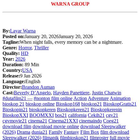
WARNA GROUP
By:
Layar Warna
Posted on:
January 20, 2026
January 20, 2026
Tagline:
When night falls, every memory can be a nightmare.
Genre:
Horror
,
Thriller
Quality:
HD
Year:
2026
Duration:
89 Min
Country:
USA
Release:
9 Jan 2026
Language:
English
Director:
Brandon Auman
Cast:
Beverly D’Angelo
,
Hayden Panettiere
,
Justin Chatwin
#dutafilm21 —
#nonton film online
Action
Adventure
Animation
bioskop 21
bioskop online
Bioskop168
bioskop21
BioskopGratis21
Bioskopin21
bioskopkeren
Bioskopkeren21
Bioskopkerenin
BioskopXXI
BOOMXXI
bos21
california
Cekih21
cgv21
cgvmovie21
cinema21
Cinema21XXI
cinemaindo
Coeg21
download film
download movie online
download Sleepwalker
(2026)
Drama
dunia21
Family
Fantasy
Film Box
film download
Sleepwalker (2026)
filmapik
filmbioskop21
filmroster
full movie