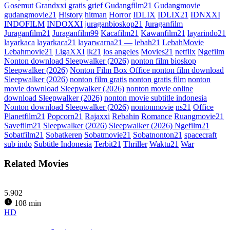
Gosemut
Grandxxi
gratis
grief
Gudangfilm21
Gudangmovie
gudangmovie21
History
hitman
Horror
IDLIX
IDLIX21
IDNXXI
INDOFILM
INDOXXI
juraganbioskop21
Juraganfilm
Juraganfilm21
Juraganfilm99
Kacafilm21
Kawanfilm21
layarindo21
layarkaca
layarkaca21
layarwarna21 —
lebah21
LebahMovie
Lebahmovie21
LigaXXI
lk21
los angeles
Movies21
netflix
Ngefilm
Nonton download Sleepwalker (2026)
nonton film bioskop
Sleepwalker (2026)
Nonton Film Box Office nonton film download
Sleepwalker (2026)
nonton film gratis
nonton gratis film
nonton
movie download Sleepwalker (2026)
nonton movie online
download Sleepwalker (2026)
nonton movie subtitle indonesia
Nonton download Sleepwalker (2026)
nontonmovie
ns21
Office
Planetfilm21
Popcorn21
Rajaxxi
Rebahin
Romance
Ruangmovie21
Savefilm21
Sleepwalker (2026)
Sleepwalker (2026) Ngefilm21
Sobatfilm21
Sobatkeren
Sobatmovie21
Sobatnonton21
spacecraft
sub indo
Subtitle Indonesia
Terbit21
Thriller
Waktu21
War
Related Movies
5.902
108 min
HD