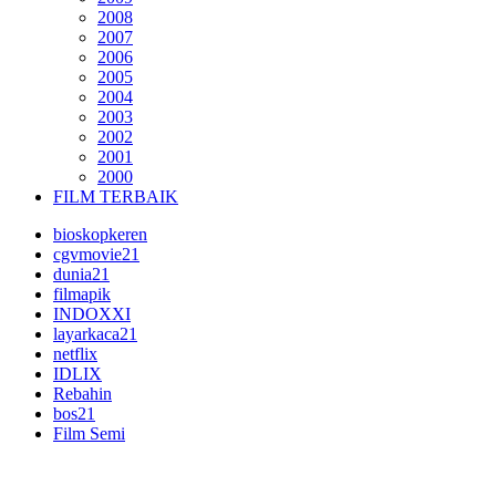
2008
2007
2006
2005
2004
2003
2002
2001
2000
FILM TERBAIK
bioskopkeren
cgvmovie21
dunia21
filmapik
INDOXXI
layarkaca21
netflix
IDLIX
Rebahin
bos21
Film Semi