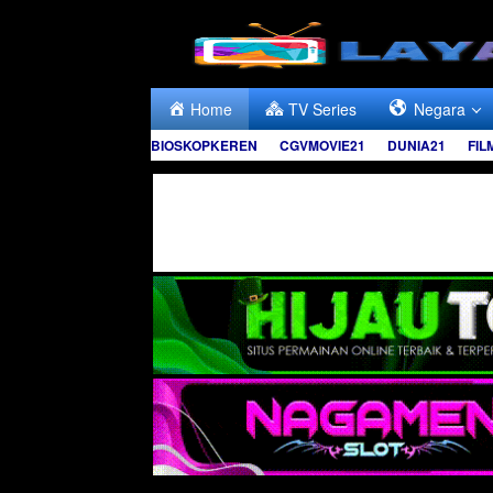
Skip
to
content
Home
TV Series
Negara
BIOSKOPKEREN
CGVMOVIE21
DUNIA21
FIL