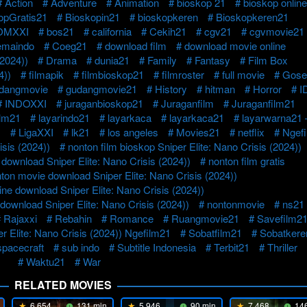
Action
Adventure
Animation
bioskop 21
bioskop online
opGratis21
Bioskopin21
bioskopkeren
Bioskopkeren21
OMXXI
bos21
california
Cekih21
cgv21
cgvmovie21
emaindo
Coeg21
download film
download movie online
(2024))
Drama
dunia21
Family
Fantasy
Film Box
4))
filmapik
filmbioskop21
filmroster
full movie
Gose
dangmovie
gudangmovie21
History
hitman
Horror
I
INDOXXI
juraganbioskop21
Juraganfilm
Juraganfilm21
lm21
layarindo21
layarkaca
layarkaca21
layarwarna21
1
LigaXXI
lk21
los angeles
Movies21
netflix
Ngef
sis (2024))
nonton film bioskop Sniper Elite: Nano Crisis (2024))
 download Sniper Elite: Nano Crisis (2024))
nonton film gratis
ton movie download Sniper Elite: Nano Crisis (2024))
ne download Sniper Elite: Nano Crisis (2024))
download Sniper Elite: Nano Crisis (2024))
nontonmovie
ns21
Rajaxxi
Rebahin
Romance
Ruangmovie21
Savefilm2
er Elite: Nano Crisis (2024)) Ngefilm21
Sobatfilm21
Sobatkere
spacecraft
sub indo
Subtitle Indonesia
Terbit21
Thriller
Waktu21
War
RELATED MOVIES
6.654
131 min
5.946
90 min
7.468
146