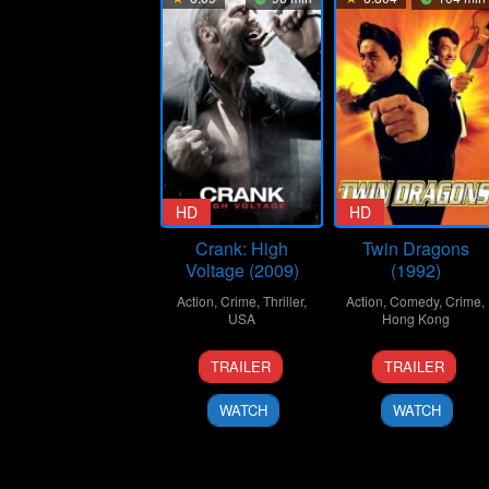
HD
HD
Crank: High
Twin Dragons
Voltage (2009)
(1992)
Action
,
Crime
,
Thriller
,
Action
,
Comedy
,
Crime
,
USA
Hong Kong
16
Mark
15
Ringo
TRAILER
TRAILER
Apr
Neveldine
Jan
Lam
2009
1992
Ling-
WATCH
WATCH
Tung