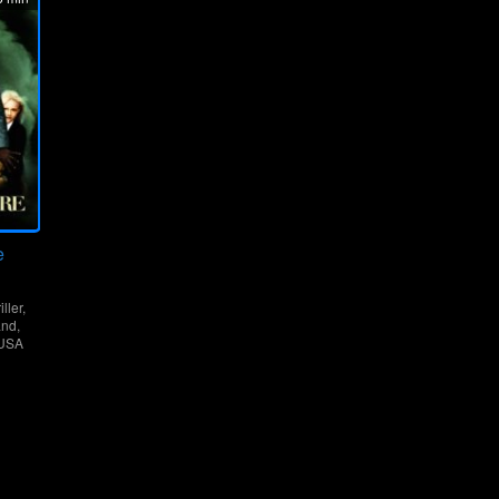
e
iller
,
and
,
USA