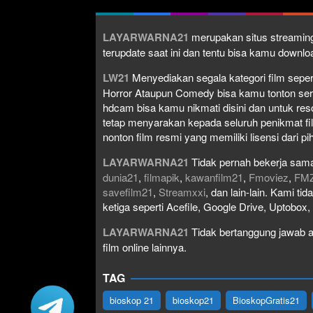
LAYARWARNA21
merupakan situs streaming
terupdate saat ini dan tentu bisa kamu down
LW21
Menyediakan segala kategori film seperti 
Horror Ataupun Comedy bisa kamu tonton serta 
hdcam bisa kamu nikmati disini dan untuk res
tetap menyarakan kepada seluruh penikmat fi
nonton film resmi yang memiliki lisensi dari pih
LAYARWARNA21
Tidak pernah bekerja sama
dunia21
,
filmapik
,
kawanfilm21
,
Fmoviez
,
FM
savefilm21
,
Streamxxi
, dan lain-lain. Kami t
ketiga seperti Acefile, Google Drive, Uptobox
LAYARWARNA21
Tidak bertanggung jawab at
film online lainnya.
TAG
bioskop 21
bioskop21
BioskopGratis21