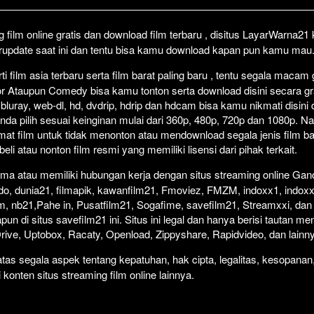
Click To P
Lewati >
film online gratis dan download film terbaru , disitus LayarWarna2
erupdate saat ini dan tentu bisa kamu download kapan pun kamu mau
 film asia terbaru serta film barat paling baru , tentu segala macam
orror Ataupun Comedy bisa kamu tonton serta download disini secara gr
 bluray, web-dl, hd, dvdrip, hdrip dan hdcam bisa kamu nikmati disini
anda pilih sesuai keinginan mulai dari 360p, 480p, 720p dan 1080p. 
at film untuk tidak menonton atau mendownload segala jenis film b
i atau nonton film resmi yang memiliki lisensi dari pihak terkait.
ma atau memiliki hubungan kerja dengan situs streaming online Gano
do, dunia21, filmapik, kawanfilm21, Fmoviez, FMZM, indoxx1, indoxx
m, nb21,Pahe in, Pusatfilm21, Sogafime, savefilm21, Streamxxi, dan 
un di situs savefilm21 ini. Situs ini legal dan hanya berisi tautan me
 Drive, Uptobox, Racaty, Openload, Zippyshare, Rapidvideo, dan lainn
as segala aspek tentang kepatuhan, hak cipta, legalitas, kesopanan
i konten situs streaming film online lainnya.