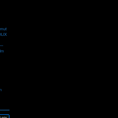
mut
DLIX
 —
ilm
1
n
 min