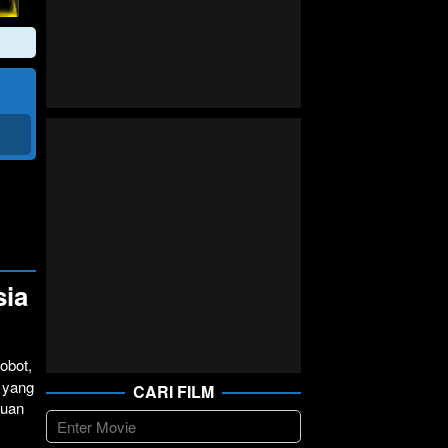
sia
obot,
 yang
CARI FILM
juan