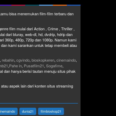
1 kamu bisa menemukan film-film terbaru dan
re film mulai dari Action , Crime , Thriller ,
 dari bluray, web-dl, hd, dvdrip, hdrip dan
i dari 360p, 480p, 720p dan 1080p. Namun kami
n dan kami sarankan untuk tetap membeli atau
,
rebahin
,
cgvindo
,
bioskopkeren
,
cinemaindo
,
nb21
,
Pahe in
,
Pusatfilm21
,
Sogafime
,
egal dan hanya berisi tautan menuju situs pihak
atau aspek lain dari konten situs streaming
inemaindo
dunia21
filmbioskop21