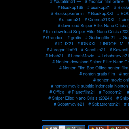
#dutafilm21 —
#nonton film online
Bioskop168
bioskop21
Biosk
Bioskopkerenin
BioskopXXI
BO
cinema21
Cinema21XXI
cin
download Sniper Elite: Nano Crisis 
film download Sniper Elite: Nano Crisis (202
Grandxxi
gratis
Gudangfilm21
Gu
IDLIX21
IDNXXI
INDOFILM
Juraganfilm99
Kacafilm21
Kawanfi
lebah21
LebahMovie
Lebahmovie2
Nonton download Sniper Elite: Nano Cri
Nonton Film Box Office nonton film
nonton gratis film
non
nonton movie onli
nonton movie subtitle indonesia Nonton 
Office
Planetfilm21
Popcorn21
Sniper Elite: Nano Crisis (2024))
Snip
Sobatmovie21
Sobatnonton21
6.09
96 min
6.804
104 min