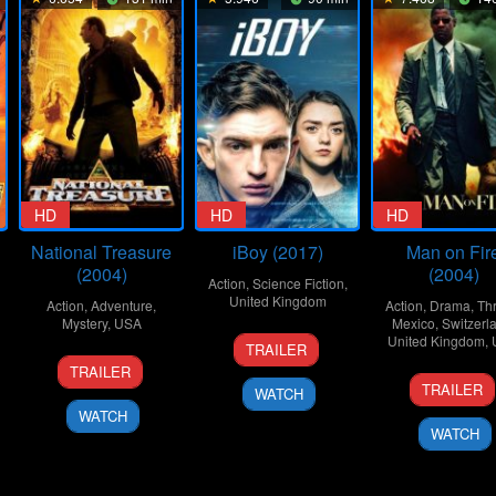
HD
HD
HD
National Treasure
iBoy (2017)
Man on Fir
(2004)
(2004)
Action
,
Science Fiction
,
United Kingdom
Action
,
Adventure
,
Action
,
Drama
,
Thr
Mystery
,
USA
Mexico
,
Switzerl
27
Adam
United Kingdom
,
TRAILER
19
Jon
Jan
Randall
TRAILER
23
Tony
Nov
Turteltaub
2017
TRAILER
WATCH
Apr
Scott
2004
WATCH
2004
WATCH