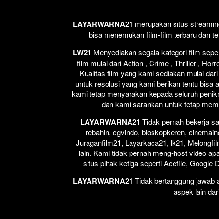
LAYARWARNA21
merupakan situs streaming 
bisa menemukan film-film terbaru dan t
LW21
Menyediakan segala kategori film seperti
film mulai dari Action , Crime , Thriller , H
Kualitas film yang kami sediakan mulai dari
untuk resolusi yang kami berikan tentu bisa 
kami tetap menyarakan kepada seluruh penikm
dan kami sarankan untuk tetap membel
LAYARWARNA21
Tidak pernah bekerja sa
rebahin, cgvindo, bioskopkeren, cinemain
Juraganfilm21, Layarkaca21, lk21, Melongfil
lain. Kami tidak pernah meng-host video apap
situs pihak ketiga seperti Acefile, Google
LAYARWARNA21
Tidak bertanggung jawab at
aspek lain dar