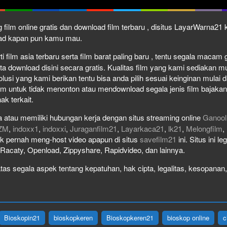
 film online gratis dan download film terbaru , disitus LayarWarna2
load kapan pun kamu mau.
film asia terbaru serta film barat paling baru , tentu segala macam gen
download disini secara gratis. Kualitas film yang kami sediakan mulai
olusi yang kami berikan tentu bisa anda pilih sesuai keinginan mula
lm untuk tidak menonton atau mendownload segala jenis film bajaka
ak terkait.
 atau memiliki hubungan kerja dengan situs streaming online
Ganool
ZM
,
indoxx1
,
indoxxi
,
Juraganfilm21
,
Layarkaca21
,
lk21
,
Melongfilm
,
idak pernah meng-host video apapun di situs
savefilm21
ini. Situs ini l
, Racaty, Openload, Zippyshare, Rapidvideo, dan lainnya.
as segala aspek tentang kepatuhan, hak cipta, legalitas, kesopanan, 
Bioskopin21
bioskopkeren
Bioskopkeren21
bioskop online
c