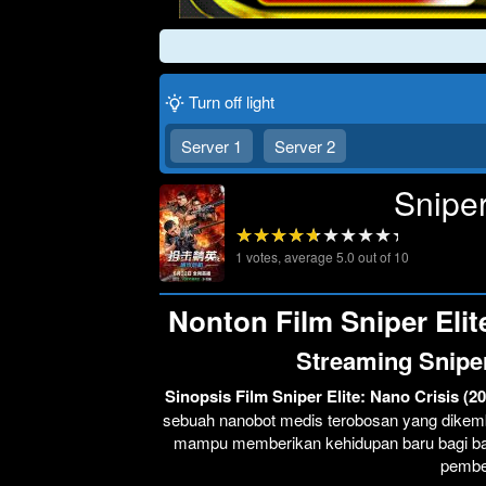
Turn off light
Server 1
Server 2
Sniper
1
votes, average
5.0
out of 10
Nonton Film Sniper Elite
Streaming Sniper
Sinopsis Film Sniper Elite: Nano Crisis (2
sebuah nanobot medis terobosan yang dikemb
mampu memberikan kehidupan baru bagi ban
pembe