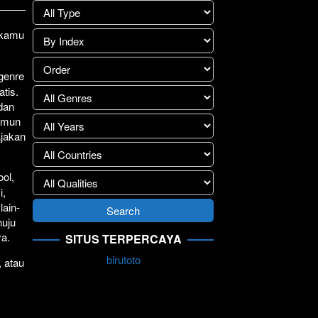
lay
>>
1 kamu
.
 genre
atis.
 dan
Namun
ajakan
ol,
i,
lain-
nuju
ya.
SITUS TERPERCAYA
birutoto
, atau