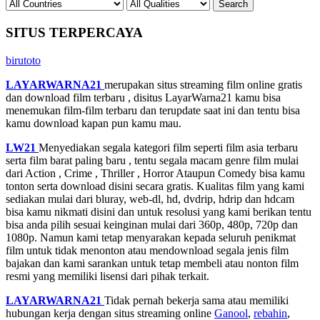
SITUS TERPERCAYA
birutoto
LAYARWARNA21
merupakan situs streaming film online gratis
dan download film terbaru , disitus LayarWarna21 kamu bisa
menemukan film-film terbaru dan terupdate saat ini dan tentu bisa
kamu download kapan pun kamu mau.
LW21
Menyediakan segala kategori film seperti film asia terbaru
serta film barat paling baru , tentu segala macam genre film mulai
dari Action , Crime , Thriller , Horror Ataupun Comedy bisa kamu
tonton serta download disini secara gratis. Kualitas film yang kami
sediakan mulai dari bluray, web-dl, hd, dvdrip, hdrip dan hdcam
bisa kamu nikmati disini dan untuk resolusi yang kami berikan tentu
bisa anda pilih sesuai keinginan mulai dari 360p, 480p, 720p dan
1080p. Namun kami tetap menyarakan kepada seluruh penikmat
film untuk tidak menonton atau mendownload segala jenis film
bajakan dan kami sarankan untuk tetap membeli atau nonton film
resmi yang memiliki lisensi dari pihak terkait.
LAYARWARNA21
Tidak pernah bekerja sama atau memiliki
hubungan kerja dengan situs streaming online
Ganool
,
rebahin
,