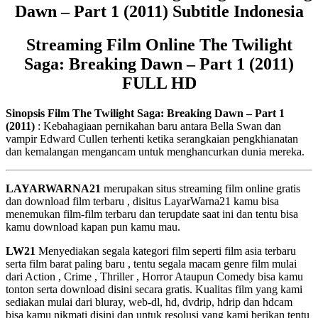
Dawn – Part 1 (2011) Subtitle Indonesia
Streaming Film Online The Twilight
Saga: Breaking Dawn – Part 1 (2011)
FULL HD
Sinopsis Film The Twilight Saga: Breaking Dawn – Part 1
(2011)
: Kebahagiaan pernikahan baru antara Bella Swan dan
vampir Edward Cullen terhenti ketika serangkaian pengkhianatan
dan kemalangan mengancam untuk menghancurkan dunia mereka.
LAYARWARNA21
merupakan situs streaming film online gratis
dan download film terbaru , disitus LayarWarna21 kamu bisa
menemukan film-film terbaru dan terupdate saat ini dan tentu bisa
kamu download kapan pun kamu mau.
LW21
Menyediakan segala kategori film seperti film asia terbaru
serta film barat paling baru , tentu segala macam genre film mulai
dari Action , Crime , Thriller , Horror Ataupun Comedy bisa kamu
tonton serta download disini secara gratis. Kualitas film yang kami
sediakan mulai dari bluray, web-dl, hd, dvdrip, hdrip dan hdcam
bisa kamu nikmati disini dan untuk resolusi yang kami berikan tentu