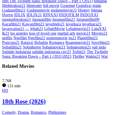
film The Twilight Saga: Breaking Dawn – Part 1 (2011)
filmapik
filmbioskop21
filmroster
full movie
Gosemut
Grandxxi
gratis
Gudangfilm21
Gudangmovie
gudangmovie21
History
hitman
Horror
IDLIX
IDLIX21
IDNXXI
INDOFILM
INDOXXI
juraganbioskop21
Juraganfilm
Juraganfilm21
Juraganfilm99
Kacafilm21
Kawanfilm21
layarindo21
layarkaca
layarkaca21
layarwarna21 —
lebah21
LebahMovie
Lebahmovie21
LigaXXI
lk21
los angeles
loss of loved one
martial arts
movie21
Movies21
netflix
Ngefilm
Ngefilm21
nontonmovie
ns21
Planetfilm21
Popcorn21
Rajaxxi
Rebahin
Romance
Ruangmovie21
Savefilm21
Sobatfilm21
Sobatkeren
Sobatmovie21
Sobatnonton21
sub indo
Subtitle Indonesia
subtitle indonesia cgv21
Terbit21
The Twilight
Saga: Breaking Dawn – Part 1 (2011)2023
Thriller
Waktu21
War
Related Movies
7.768
131 min
HD
18th Rose (2026)
Comedy
,
Drama
,
Romance
,
Philippines