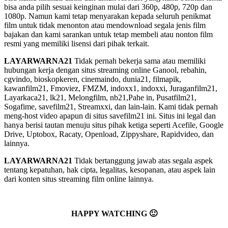
bisa anda pilih sesuai keinginan mulai dari 360p, 480p, 720p dan
1080p. Namun kami tetap menyarakan kepada seluruh penikmat
film untuk tidak menonton atau mendownload segala jenis film
bajakan dan kami sarankan untuk tetap membeli atau nonton film
resmi yang memiliki lisensi dari pihak terkait.
LAYARWARNA21
Tidak pernah bekerja sama atau memiliki
hubungan kerja dengan situs streaming online Ganool, rebahin,
cgvindo, bioskopkeren, cinemaindo, dunia21, filmapik,
kawanfilm21, Fmoviez, FMZM, indoxx1, indoxxi, Juraganfilm21,
Layarkaca21, lk21, Melongfilm, nb21,Pahe in, Pusatfilm21,
Sogafime, savefilm21, Streamxxi, dan lain-lain. Kami tidak pernah
meng-host video apapun di situs savefilm21 ini. Situs ini legal dan
hanya berisi tautan menuju situs pihak ketiga seperti Acefile, Google
Drive, Uptobox, Racaty, Openload, Zippyshare, Rapidvideo, dan
lainnya.
LAYARWARNA21
Tidak bertanggung jawab atas segala aspek
tentang kepatuhan, hak cipta, legalitas, kesopanan, atau aspek lain
dari konten situs streaming film online lainnya.
HAPPY WATCHING 🙂