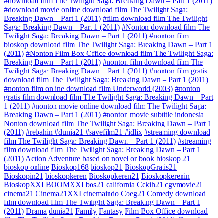
#download film The Twilight Saga: Breaking Dawn – Part 1 (2011)
#download movie online download film The Twilight Saga:
Breaking Dawn – Part 1 (2011)
#film download film The Twilight
Saga: Breaking Dawn – Part 1 (2011)
#Nonton download film The
Twilight Saga: Breaking Dawn – Part 1 (2011)
#nonton film
bioskop download film The Twilight Saga: Breaking Dawn – Part 1
(2011)
#Nonton Film Box Office download film The Twilight Saga:
Breaking Dawn – Part 1 (2011)
#nonton film download film The
Twilight Saga: Breaking Dawn – Part 1 (2011)
#nonton film gratis
download film The Twilight Saga: Breaking Dawn – Part 1 (2011)
#nonton film online download film Underworld (2003)
#nonton
gratis film download film The Twilight Saga: Breaking Dawn – Part
1 (2011)
#nonton movie online download film The Twilight Saga:
Breaking Dawn – Part 1 (2011)
#nonton movie subtitle indonesia
Nonton download film The Twilight Saga: Breaking Dawn – Part 1
(2011)
#rebahin #dunia21 #savefilm21 #idlix
#streaming download
film The Twilight Saga: Breaking Dawn – Part 1 (2011)
#streaming
film download film The Twilight Saga: Breaking Dawn – Part 1
(2011)
Action
Adventure
based on novel or book
bioskop 21
bioskop online
Bioskop168
bioskop21
BioskopGratis21
Bioskopin21
bioskopkeren
Bioskopkeren21
Bioskopkerenin
BioskopXXI
BOOMXXI
bos21
california
Cekih21
cgvmovie21
cinema21
Cinema21XXI
cinemaindo
Coeg21
Comedy
download
film download film The Twilight Saga: Breaking Dawn – Part 1
(2011)
Drama
dunia21
Family
Fantasy
Film Box Office download