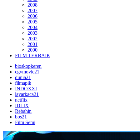
2008
2007
2006
2005
2004
2003
2002
2001
2000
FILM TERBAIK
bioskopkeren
cgvmovie21
dunia21
filmapik
INDOXXI
layarkaca21
netflix
IDLIX
Rebahin
bos21
Film Semi