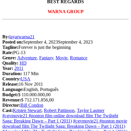
BEST REGARDS
WARNA GROUP
By:
layarwarna21
Posted on:
September 4, 2023
September 4, 2023
Tagline:
Forever is just the beginning
Rate:
PG-13
Genre:
Adventure
,
Fantasy
,
Movie
,
Romance
Quality:
HD
Year:
2011
Duration:
117 Min
Country:
USA
Release:
16 Nov 2011
Language:
English, Português
Budget:
$ 110.000.000,00
Revenue:
$ 712.171.856,00
Director:
Bill Condon
Cast:
Kristen Stewart
,
Robert Pattinson
,
Taylor Lautner
#cgvmovie21 #nonton film online download film The Twilight
Saga: Breaking Dawn – Part 1 (2011)
#cgvmovie21 #nonton movie
download film The Twilight Saga: Breaking Dawn – Part 1 (2011)