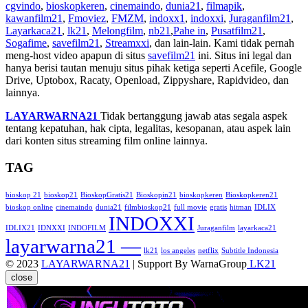
cgvindo
,
bioskopkeren
,
cinemaindo
,
dunia21
,
filmapik
,
kawanfilm21
,
Fmoviez
,
FMZM
,
indoxx1
,
indoxxi
,
Juraganfilm21
,
Layarkaca21
,
lk21
,
Melongfilm
,
nb21
,
Pahe in
,
Pusatfilm21
,
Sogafime
,
savefilm21
,
Streamxxi
, dan lain-lain. Kami tidak pernah
meng-host video apapun di situs
savefilm21
ini. Situs ini legal dan
hanya berisi tautan menuju situs pihak ketiga seperti Acefile, Google
Drive, Uptobox, Racaty, Openload, Zippyshare, Rapidvideo, dan
lainnya.
LAYARWARNA21
Tidak bertanggung jawab atas segala aspek
tentang kepatuhan, hak cipta, legalitas, kesopanan, atau aspek lain
dari konten situs streaming film online lainnya.
TAG
bioskop 21
bioskop21
BioskopGratis21
Bioskopin21
bioskopkeren
Bioskopkeren21
bioskop online
cinemaindo
dunia21
filmbioskop21
full movie
gratis
hitman
IDLIX
INDOXXI
IDLIX21
IDNXXI
INDOFILM
Juraganfilm
layarkaca21
layarwarna21 —
lk21
los angeles
netflix
Subtitle Indonesia
© 2023
LAYARWARNA21
| Support By WarnaGroup
LK21
close