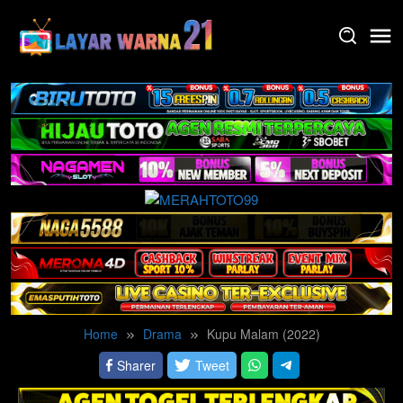
Skip
to
content
Home
Drama
Kupu Malam (2022)
Sharer
Tweet