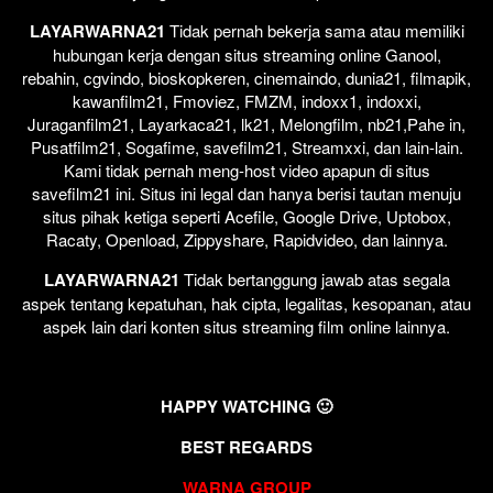
LAYARWARNA21
Tidak pernah bekerja sama atau memiliki
hubungan kerja dengan situs streaming online Ganool,
rebahin, cgvindo, bioskopkeren, cinemaindo, dunia21, filmapik,
kawanfilm21, Fmoviez, FMZM, indoxx1, indoxxi,
Juraganfilm21, Layarkaca21, lk21, Melongfilm, nb21,Pahe in,
Pusatfilm21, Sogafime, savefilm21, Streamxxi, dan lain-lain.
Kami tidak pernah meng-host video apapun di situs
savefilm21 ini. Situs ini legal dan hanya berisi tautan menuju
situs pihak ketiga seperti Acefile, Google Drive, Uptobox,
Racaty, Openload, Zippyshare, Rapidvideo, dan lainnya.
LAYARWARNA21
Tidak bertanggung jawab atas segala
aspek tentang kepatuhan, hak cipta, legalitas, kesopanan, atau
aspek lain dari konten situs streaming film online lainnya.
HAPPY WATCHING 🙂
BEST REGARDS
WARNA GROUP