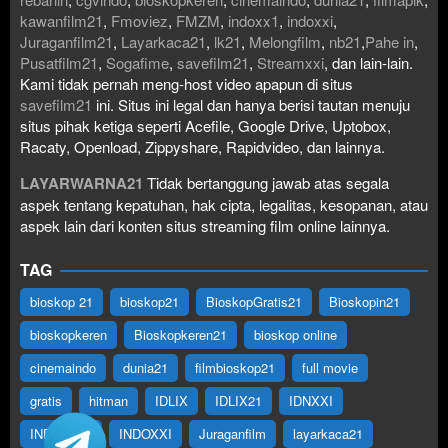
kawanfilm21
,
Fmoviez
,
FMZM
,
indoxx1
,
indoxxi
,
Juraganfilm21
,
Layarkaca21
,
lk21
,
Melongfilm
,
nb21
,
Pahe in
,
Pusatfilm21
,
Sogafime
,
savefilm21
,
Streamxxi
, dan lain-lain.
Kami tidak pernah meng-host video apapun di situs
savefilm21
ini. Situs ini legal dan hanya berisi tautan menuju
situs pihak ketiga seperti Acefile, Google Drive, Uptobox,
Racaty, Openload, Zippyshare, Rapidvideo, dan lainnya.
LAYARWARNA21
Tidak bertanggung jawab atas segala
aspek tentang kepatuhan, hak cipta, legalitas, kesopanan, atau
aspek lain dari konten situs streaming film online lainnya.
TAG
bioskop 21
bioskop21
BioskopGratis21
Bioskopin21
bioskopkeren
Bioskopkeren21
bioskop online
cinemaindo
dunia21
filmbioskop21
full movie
gratis
hitman
IDLIX
IDLIX21
IDNXXI
INDOFILM
INDOXXI
Juraganfilm
layarkaca21