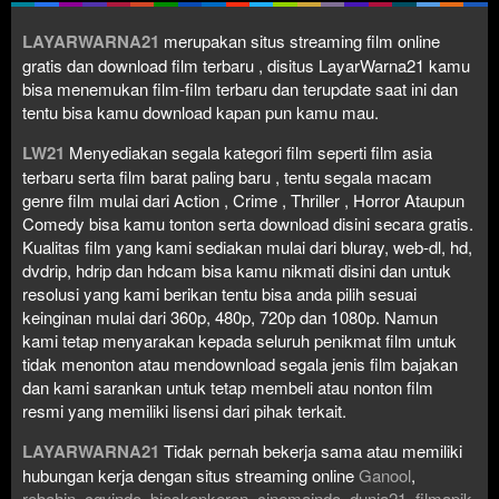
LAYARWARNA21
merupakan situs streaming film online
gratis dan download film terbaru , disitus LayarWarna21 kamu
bisa menemukan film-film terbaru dan terupdate saat ini dan
tentu bisa kamu download kapan pun kamu mau.
LW21
Menyediakan segala kategori film seperti film asia
terbaru serta film barat paling baru , tentu segala macam
genre film mulai dari Action , Crime , Thriller , Horror Ataupun
Comedy bisa kamu tonton serta download disini secara gratis.
Kualitas film yang kami sediakan mulai dari bluray, web-dl, hd,
dvdrip, hdrip dan hdcam bisa kamu nikmati disini dan untuk
resolusi yang kami berikan tentu bisa anda pilih sesuai
keinginan mulai dari 360p, 480p, 720p dan 1080p. Namun
kami tetap menyarakan kepada seluruh penikmat film untuk
tidak menonton atau mendownload segala jenis film bajakan
dan kami sarankan untuk tetap membeli atau nonton film
resmi yang memiliki lisensi dari pihak terkait.
LAYARWARNA21
Tidak pernah bekerja sama atau memiliki
hubungan kerja dengan situs streaming online
Ganool
,
rebahin
,
cgvindo
,
bioskopkeren
,
cinemaindo
,
dunia21
,
filmapik
,