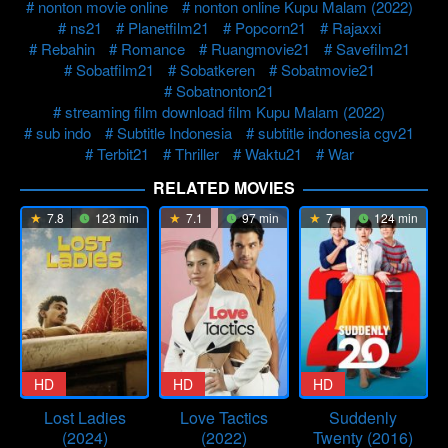
nonton movie online
nonton online Kupu Malam (2022)
ns21
Planetfilm21
Popcorn21
Rajaxxi
Rebahin
Romance
Ruangmovie21
Savefilm21
Sobatfilm21
Sobatkeren
Sobatmovie21
Sobatnonton21
streaming film download film Kupu Malam (2022)
sub indo
Subtitle Indonesia
subtitle indonesia cgv21
Terbit21
Thriller
Waktu21
War
RELATED MOVIES
7.8
123 min
7.1
97 min
7
124 min
HD
HD
HD
Lost Ladies
Love Tactics
Suddenly
(2024)
(2022)
Twenty (2016)