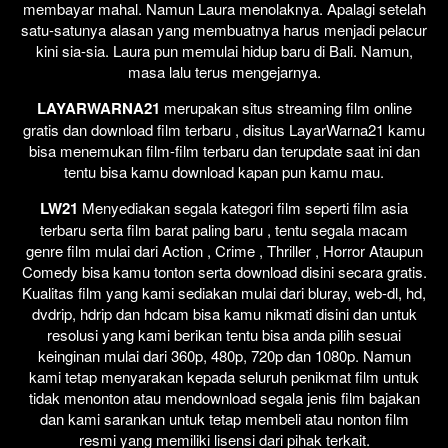
membayar mahal. Namun Laura menolaknya. Apalagi setelah
satu-satunya alasan yang membuatnya harus menjadi pelacur
kini sia-sia. Laura pun memulai hidup baru di Bali. Namun,
masa lalu terus mengejarnya.
LAYARWARNA21
merupakan situs streaming film online
gratis dan download film terbaru , disitus LayarWarna21 kamu
bisa menemukan film-film terbaru dan terupdate saat ini dan
tentu bisa kamu download kapan pun kamu mau.
LW21
Menyediakan segala kategori film seperti film asia
terbaru serta film barat paling baru , tentu segala macam
genre film mulai dari Action , Crime , Thriller , Horror Ataupun
Comedy bisa kamu tonton serta download disini secara gratis.
Kualitas film yang kami sediakan mulai dari bluray, web-dl, hd,
dvdrip, hdrip dan hdcam bisa kamu nikmati disini dan untuk
resolusi yang kami berikan tentu bisa anda pilih sesuai
keinginan mulai dari 360p, 480p, 720p dan 1080p. Namun
kami tetap menyarakan kepada seluruh penikmat film untuk
tidak menonton atau mendownload segala jenis film bajakan
dan kami sarankan untuk tetap membeli atau nonton film
resmi yang memiliki lisensi dari pihak terkait.