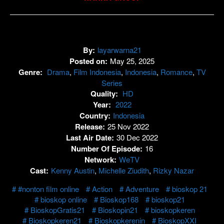
By:
layarwarna21
Posted on:
May 25, 2025
Genre:
Drama
,
Film Indonesia
,
Indonesia
,
Romance
,
TV
Series
Quality:
HD
Year:
2022
Country:
Indonesia
Release:
25 Nov 2022
Last Air Date:
30 Dec 2022
Number Of Episode:
16
Network:
WeTV
Cast:
Kenny Austin
,
Michelle Ziudith
,
Rizky Nazar
#nonton film online
Action
Adventure
bioskop 21
bioskop online
Bioskop168
bioskop21
BioskopGratis21
Bioskopin21
bioskopkeren
Bioskopkeren21
Bioskopkerenin
BioskopXXI