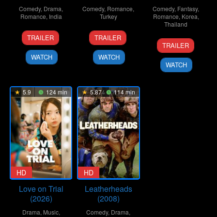
Comedy
,
Drama
,
Comedy
,
Romance
,
Comedy
,
Fantasy
,
Romance
,
India
Turkey
Romance
,
Korea
,
Thailand
1
Kiran
11
Emre
TRAILER
TRAILER
24
Supat
Mar
Rao
Feb
Kabakuşak
TRAILER
Nov
Rangsipat
2024
2022
WATCH
WATCH
2016
WATCH
5.9
124 min
5.874
114 min
HD
HD
Love on Trial
Leatherheads
(2026)
(2008)
Drama
,
Music
,
Comedy
,
Drama
,