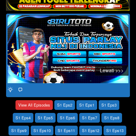
Click To Play
Lewati >>>
View All Episodes
S1 Eps2
S1 Eps1
S1 Eps3
S1 Eps4
S1 Eps5
S1 Eps6
S1 Eps7
S1 Eps8
S1 Eps9
S1 Eps10
S1 Eps11
S1 Eps12
S1 Eps13