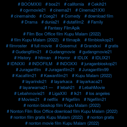
BOOMXXI
bos21
california
Cekih21
cgvmovie21
cinema21
Cinema21XXI
cinemaindo
Coeg21
Comedy
download film
Drama
dunia21
dutafilm2
Family
Fantasy FilmApik
Film Box Office film Kupu Malam (2022)
film Kupu Malam (2022)
filmapik
filmbioskop21
filmroster
full movie
Gosemut
Grandxxi
gratis
Gudangfilm21
Gudangmovie
gudangmovie21
History
hitman
Horror
IDLIX
IDLIX21
IDNXXI
INDOFILM
INDOXXI
juraganbioskop21
Juraganfilm
Juraganfilm21
Juraganfilm99
Kacafilm21
Kawanfilm21
Kupu Malam (2022)
layarindo21
layarkaca
layarkaca21
layarwarna21 —
lebah21
LebahMovie
Lebahmovie21
LigaXXI
lk21
los angeles
Movies21
netflix
Ngefilm
Ngefilm21
nonton bioskop film Kupu Malam (2022)
Nonton Film Box Office download film Kupu Malam (2022)
nonton film gratis Kupu Malam (2022)
nonton gratis
nonton movie film Kupu Malam (2022)