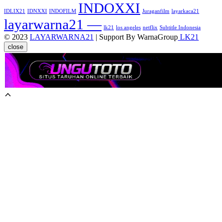
INDOXXI
IDLIX21
IDNXXI
INDOFILM
Juraganfilm
layarkaca21
layarwarna21 —
lk21
los angeles
netflix
Subtitle Indonesia
© 2023
LAYARWARNA21
| Support By WarnaGroup
LK21
close