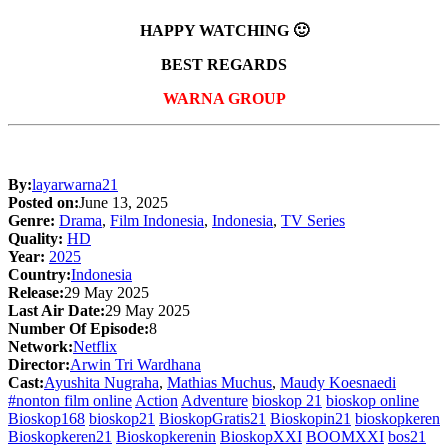
HAPPY WATCHING 🙂
BEST REGARDS
WARNA GROUP
By:
layarwarna21
Posted on:
June 13, 2025
Genre:
Drama
,
Film Indonesia
,
Indonesia
,
TV Series
Quality:
HD
Year:
2025
Country:
Indonesia
Release:
29 May 2025
Last Air Date:
29 May 2025
Number Of Episode:
8
Network:
Netflix
Director:
Arwin Tri Wardhana
Cast:
Ayushita Nugraha
,
Mathias Muchus
,
Maudy Koesnaedi
#nonton film online
Action
Adventure
bioskop 21
bioskop online
Bioskop168
bioskop21
BioskopGratis21
Bioskopin21
bioskopkeren
Bioskopkeren21
Bioskopkerenin
BioskopXXI
BOOMXXI
bos21