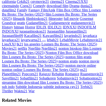
california
Cekih21
cgvmovie21
cinema21
Cinema21XXI
cinemaindo
Coeg21
Comedy
download film
Drama
dunia21
dutafilm2
Family
Fantasy FilmApik
Film Box Office film Losmen
Bu Broto: The Series (2025)
film Losmen Bu Broto: The Series
(2025)
filmapik
filmbioskop21
filmroster
full movie
Gosemut
Grandxxi
gratis
Gudangfilm21
Gudangmovie
gudangmovie21
History
hitman
Horror
IDLIX
IDLIX21
IDNXXI
INDOFILM
INDOXXI
juraganbioskop21
Juraganfilm
Juraganfilm21
Juraganfilm99
Kacafilm21
Kawanfilm21
layarindo21
layarkaca
layarkaca21
layarwarna21 —
lebah21
LebahMovie
Lebahmovie21
LigaXXI
lk21
los angeles
Losmen Bu Broto: The Series (2025)
Movies21
netflix
Ngefilm
Ngefilm21
nonton bioskop film Losmen
Bu Broto: The Series (2025)
Nonton Film Box Office download
film Losmen Bu Broto: The Series (2025)
nonton film gratis
Losmen Bu Broto: The Series (2025)
nonton gratis
nonton movie
film Losmen Bu Broto: The Series (2025)
nonton movie online
nonton online Losmen Bu Broto: The Series (2025)
ns21
Planetfilm21
Popcorn21
Rajaxxi
Rebahin
Romance
Ruangmovie21
Savefilm21
Sobatfilm21
Sobatkeren
Sobatmovie21
Sobatnonton21
streaming film download film Losmen Bu Broto: The Series (2025)
sub indo
Subtitle Indonesia
subtitle indonesia cgv21
Terbit21
Thriller
Waktu21
War
Related Movies