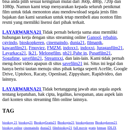
bisa anda pilih sesuai keinginan mulai dari 360p, 480p, 720p dan
1080p. Namun kami tetap menyarakan kepada seluruh penikmat
film untuk tidak menonton atau mendownload segala jenis film
bajakan dan kami sarankan untuk tetap membeli atau nonton film
resmi yang memiliki lisensi dari pihak terkait.
LAYARWARNA21
Tidak pernah bekerja sama atau memiliki
hubungan kerja dengan situs streaming online
Ganool
,
rebahin
,
cgvindo
,
bioskopkeren
,
cinemaindo
,
dunia21
,
filmapik
,
kawanfilm21
,
Fmoviez
,
FMZM
,
indoxx1
,
indoxxi
,
Juraganfilm21
,
Layarkaca21
,
lk21
,
Melongfilm
,
nb21
,
Pahe in
,
Pusatfilm21
,
Sogafime
,
savefilm21
,
Streamxxi
, dan lain-lain. Kami tidak pernah
meng-host video apapun di situs
savefilm21
ini. Situs ini legal dan
hanya berisi tautan menuju situs pihak ketiga seperti Acefile, Google
Drive, Uptobox, Racaty, Openload, Zippyshare, Rapidvideo, dan
lainnya.
LAYARWARNA21
Tidak bertanggung jawab atas segala aspek
tentang kepatuhan, hak cipta, legalitas, kesopanan, atau aspek lain
dari konten situs streaming film online lainnya.
TAG
bioskop 21
bioskop21
BioskopGratis21
Bioskopin21
bioskopkeren
Bioskopkeren21
bioskop online
cinemaindo
dunia21
filmbioskop21
full movie
gratis
hitman
IDLIX