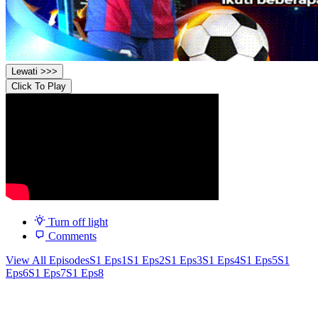
Lewati >>>
Click To Play
Turn off light
Comments
View All Episodes
S1 Eps1
S1 Eps2
S1 Eps3
S1 Eps4
S1 Eps5
S1
Eps6
S1 Eps7
S1 Eps8