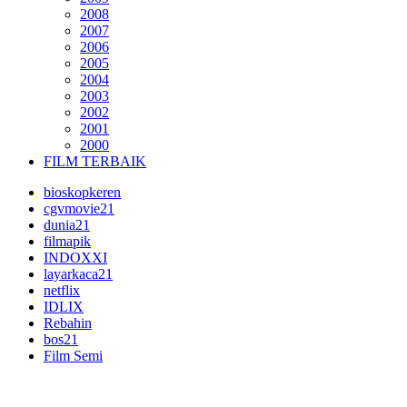
2008
2007
2006
2005
2004
2003
2002
2001
2000
FILM TERBAIK
bioskopkeren
cgvmovie21
dunia21
filmapik
INDOXXI
layarkaca21
netflix
IDLIX
Rebahin
bos21
Film Semi