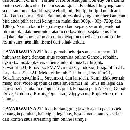
dari Action , Crime , Thriller , Horror Ataupun Comedy bisa kamu
tonton serta download disini secara gratis. Kualitas film yang kami
sediakan mulai dari bluray, web-dl, hd, dvdrip, hdrip dan hdcam
bisa kamu nikmati disini dan untuk resolusi yang kami berikan tentu
bisa anda pilih sesuai keinginan mulai dari 360p, 480p, 720p dan
1080p. Namun kami tetap menyarakan kepada seluruh penikmat
film untuk tidak menonton atau mendownload segala jenis film
bajakan dan kami sarankan untuk tetap membeli atau nonton film
resmi yang memiliki lisensi dari pihak terkait.
LAYARWARNA21
Tidak pernah bekerja sama atau memiliki
hubungan kerja dengan situs streaming online Ganool, rebahin,
cgvindo, bioskopkeren, cinemaindo, dunia21, filmapik,
kawanfilm21, Fmoviez, FMZM, indoxx1, indoxxi, Juraganfilm21,
Layarkaca21, lk21, Melongfilm, nb21,Pahe in, Pusatfilm21,
Sogafime, savefilm21, Streamxxi, dan lain-lain. Kami tidak pernah
meng-host video apapun di situs savefilm21 ini. Situs ini legal dan
hanya berisi tautan menuju situs pihak ketiga seperti Acefile, Google
Drive, Uptobox, Racaty, Openload, Zippyshare, Rapidvideo, dan
lainnya.
LAYARWARNA21
Tidak bertanggung jawab atas segala aspek
tentang kepatuhan, hak cipta, legalitas, kesopanan, atau aspek lain
dari konten situs streaming film online lainnya.