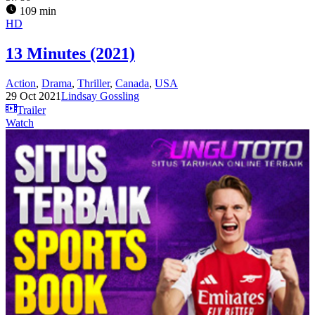
109 min
HD
13 Minutes (2021)
Action
,
Drama
,
Thriller
,
Canada
,
USA
29 Oct 2021
Lindsay Gossling
Trailer
Watch