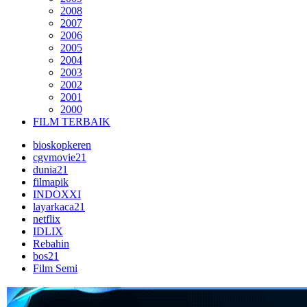
2008
2007
2006
2005
2004
2003
2002
2001
2000
FILM TERBAIK
bioskopkeren
cgvmovie21
dunia21
filmapik
INDOXXI
layarkaca21
netflix
IDLIX
Rebahin
bos21
Film Semi