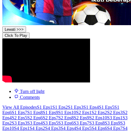
Lewati >>>
Click To Play
Turn off light
Comments
View All Episodes
S1 Eps1
S1 Eps2
S1 Eps3
S1 Eps4
S1 Eps5
S1
Eps6
S1 Eps7
S1 Eps8
S1 Eps9
S1 Eps10
S2 Eps1
S2 Eps2
S2 Eps3
S2
Eps4
S2 Eps5
S2 Eps6
S2 Eps7
S2 Eps8
S2 Eps9
S2 Eps10
S3 Eps1
S3
Eps2
S3 Eps3
S3 Eps4
S3 Eps5
S3 Eps6
S3 Eps7
S3 Eps8
S3 Eps9
S3
Eps10
S4 Eps1
S4 Eps2
S4 Eps3
S4 Eps4
S4 Eps5
S4 Eps6
S4 Eps7
S4