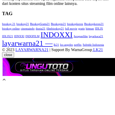
dari konten situs streaming film online lainnya.
TAG
bioskop 21
bioskop21
BioskopGratis21
Bioskopin21
bioskopkeren
Bioskopkeren21
bioskop online
cinemaindo
dunia21
filmbioskop21
full movie
gratis
hitman
IDLIX
INDOXXI
IDLIX21
IDNXXI
INDOFILM
Juraganfilm
layarkaca21
layarwarna21 —
lk21
los angeles
netflix
Subtitle Indonesia
© 2023
LAYARWARNA21
| Support By WarnaGroup
LK21
close