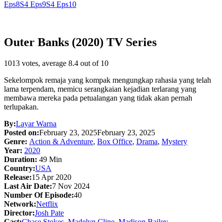
Eps8
S4 Eps9
S4 Eps10
Outer Banks (2020) TV Series
1013
votes, average
8.4
out of 10
Sekelompok remaja yang kompak mengungkap rahasia yang telah
lama terpendam, memicu serangkaian kejadian terlarang yang
membawa mereka pada petualangan yang tidak akan pernah
terlupakan.
By:
Layar Warna
Posted on:
February 23, 2025
February 23, 2025
Genre:
Action & Adventure
,
Box Office
,
Drama
,
Mystery
Year:
2020
Duration:
49 Min
Country:
USA
Release:
15 Apr 2020
Last Air Date:
7 Nov 2024
Number Of Episode:
40
Network:
Netflix
Director:
Josh Pate
Cast:
Chase Stokes
,
Madelyn Cline
,
Madison Bailey