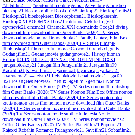
#dutafilm21 —
#nonton film online
Action
Adventure
Animation
bioskop 21
bioskop online
Bioskop168
bioskop21
BioskopGratis21
Bioskopin21
bioskopkeren
Bioskopkeren21
Bioskopkerenin
BioskopXXI
BOOMXXI
bos21
california
Cekih21
cgv21
cgvmovie21
cinema21
Cinema21XXI
cinemaindo
Coeg21
diving
download film
download film Outer Banks (2020) TV Series
download movie online
Drama
dunia21
Family
Fantasy
Film Box
film download film Outer Banks (2020) TV Series
filmapik
filmbioskop21
filmroster
full movie
Gosemut
Grandxxi
gratis
Gudangfilm21
Gudangmovie
gudangmovie21
History
hitman
Horror
IDLIX
IDLIX21
IDNXXI
INDOFILM
INDOXXI
juraganbioskop21
Juraganfilm
Juraganfilm21
Juraganfilm99
Kacafilm21
Kawanfilm21
layarindo21
layarkaca
layarkaca21
layarwarna21 —
lebah21
LebahMovie
Lebahmovie21
LigaXXI
lk21
los angeles
Movies21
netflix
Ngefilm
Ngefilm21
Nonton
download film Outer Banks (2020) TV Series
nonton film bioskop
film Outer Banks (2020) TV Series
Nonton Film Box Office nonton
film download film Outer Banks (2020) TV Series
nonton film
gratis
nonton gratis film
nonton movie download film Outer Banks
(2020) TV Series
nonton movie online download film Outer Banks
(2020) TV Series
nonton movie subtitle indonesia Nonton
download film Outer Banks (2020) TV Series
nontonmovie
ns21
Office
Outer Banks (2020) TV Series
Planetfilm21
Popcorn21
Rajaxxi
Rebahin
Romance
Ruangmovie21
Savefilm21
Sobatfilm21