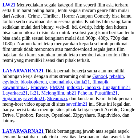
LW21
Menyediakan segala kategori film seperti film asia terbaru
serta film barat paling baru , tentu segala macam genre film mulai
dari Action , Crime , Thriller , Horror Ataupun Comedy bisa kamu
tonton serta download disini secara gratis. Kualitas film yang kami
sediakan mulai dari bluray, web-dl, hd, dvdrip, hdrip dan hdcam
bisa kamu nikmati disini dan untuk resolusi yang kami berikan tentu
bisa anda pilih sesuai keinginan mulai dari 360p, 480p, 720p dan
1080p. Namun kami tetap menyarakan kepada seluruh penikmat
film untuk tidak menonton atau mendownload segala jenis film
bajakan dan kami sarankan untuk tetap membeli atau nonton film
resmi yang memiliki lisensi dari pihak terkait.
LAYARWARNA21
Tidak pernah bekerja sama atau memiliki
hubungan kerja dengan situs streaming online
Ganool
,
rebahin
,
cgvindo
,
bioskopkeren
,
cinemaindo
,
dunia21
,
filmapik
,
kawanfilm21
,
Fmoviez
,
FMZM
,
indoxx1
,
indoxxi
,
Juraganfilm21
,
Layarkaca21
,
lk21
,
Melongfilm
,
nb21
,
Pahe in
,
Pusatfilm21
,
Sogafime
,
savefilm21
,
Streamxxi
, dan lain-lain. Kami tidak pernah
meng-host video apapun di situs
savefilm21
ini. Situs ini legal dan
hanya berisi tautan menuju situs pihak ketiga seperti Acefile, Google
Drive, Uptobox, Racaty, Openload, Zippyshare, Rapidvideo, dan
lainnya.
LAYARWARNA21
Tidak bertanggung jawab atas segala aspek
tentang kepatuhan, hak cipta, legalitas, kesopanan, atau aspek lain