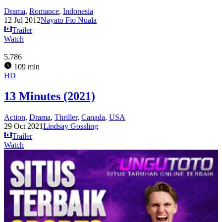
Drama
,
Romance
,
Indonesia
12 Jul 2012
Nayato Fio Nuala
Trailer
Watch
5.786
109 min
HD
13 Minutes (2021)
Action
,
Drama
,
Thriller
,
Canada
,
USA
29 Oct 2021
Lindsay Gossling
Trailer
Watch