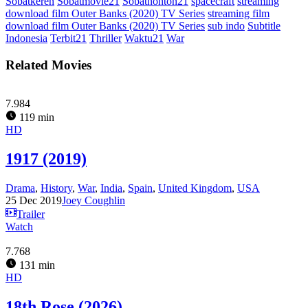
Sobatkeren
Sobatmovie21
Sobatnonton21
spacecraft
streaming
download film Outer Banks (2020) TV Series
streaming film
download film Outer Banks (2020) TV Series
sub indo
Subtitle
Indonesia
Terbit21
Thriller
Waktu21
War
Related Movies
7.984
119 min
HD
1917 (2019)
Drama
,
History
,
War
,
India
,
Spain
,
United Kingdom
,
USA
25 Dec 2019
Joey Coughlin
Trailer
Watch
7.768
131 min
HD
18th Rose (2026)